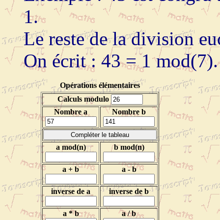
1.
Le reste de la division eu
On écrit : 43 = 1 mod(7).
Opérations élémentaires
Calculs modulo
Nombre a
Nombre b
a mod(n)
b mod(n)
a + b
a - b
inverse de a
inverse de b
a * b
a / b