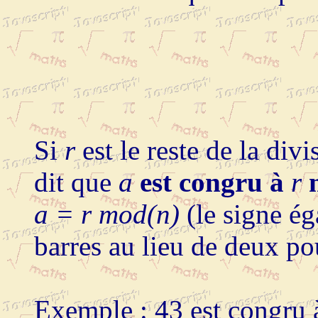
Si
r
est le reste de la div
dit que
a
est congru à
r
a = r mod(n)
(le signe éga
barres au lieu de deux pou
Exemple : 43 est congru 