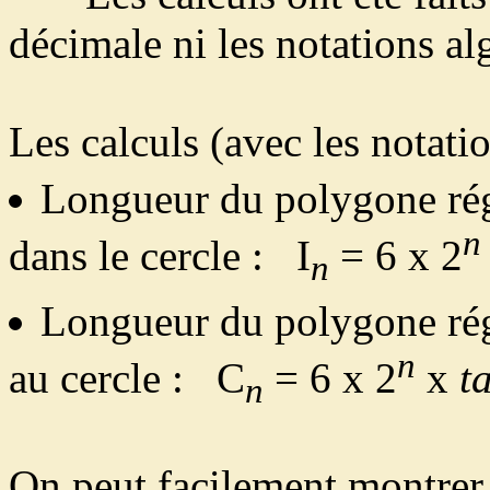
décimale ni les notations a
Les calculs (avec les notatio
Longueur du polygone rég
n
dans le cercle : I
= 6 x 2
n
Longueur du polygone rég
n
au cercle : C
= 6 x 2
x
t
n
On peut facilement montrer 