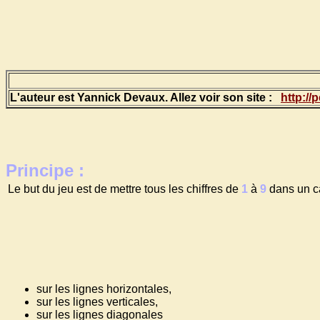
L'auteur est Yannick Devaux. Allez voir son site :
http://
Principe :
Le but du jeu est de mettre tous les chiffres de
1
à
9
dans un c
sur les lignes horizontales,
sur les lignes verticales,
sur les lignes diagonales