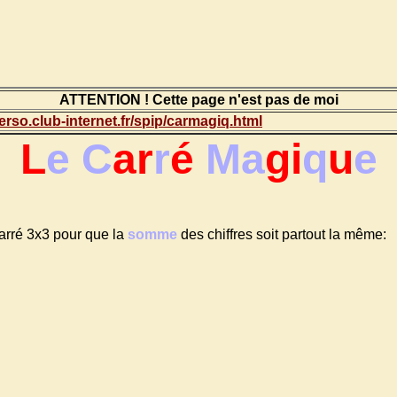
ATTENTION ! Cette page n'est pas de moi
perso.club-internet.fr/spip/carmagiq.html
L
e C
ar
r
é
Ma
gi
q
u
e
arré 3x3 pour que la
somme
des chiffres soit partout la même: